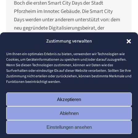
Boch die ersten Smart City Days der Stadt
Pforzheim im Innotec Gebäude. Die Smart City
Days werden unter anderem unterstützt von: dem
neu gegründete Digitalisierungsbeirat, der
Wirtschaftsförderung Nordschwarzwald, der
Zustimmung verwalten
Handwerkskammer, der Industrie- und
Handelskammer, derMedien-/ IT-Initiative, dem
Um Ihnen ein optimales Erlebnis zu bieten, verwenden wir Technologien wie
Cookies, um Geräteinformationen zu speichern und/oder darauf zuzugreifen.
Hebel-Gymnasium Pforzheim, Campus X, dem Leo-
Wenn Sie diesen Technologien zustimmen, können wir Daten wie das
Club und natürlich der Hochschule Pforzheim. Am
Surfverhalten oder eindeutige IDs auf dieser Website verarbeiten. Sollten Sie Ihre
Zustimmung nicht erteilen oder zurückziehen, können bestimmte Merkmale und
29.11.…
Funktionen beeinträchtigt werden.
Akzeptieren
1
2
→
Ablehnen
Einstellungen ansehen
© 2026 Pforzheim University