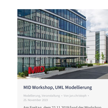
MID Workshop, UML Modellierung
Modellierung
,
Veranstaltung
Von
jan.christoph
25. November 2019
Am Freitag, dem 22.11.2019 fand der Workshop