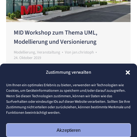
MID Workshop zum Thema UML,
Modellierung und Versionierung
Modellierung
,
Veranstaltung
Von
jan.christoph
24. Oktober 2019
In Kooperation mit dem futureLAB und Andreas
Zustimmung verwalten
Ditze findet am 22. November 2019 ein Workshop
zum Thema UML, Modellierung und Versionierung
Um Ihnen ein optimales Erlebnis zu bieten, verwenden wir Technologien wie
Cookies, um Geräteinformationen zu speichern und/oder darauf zuzugreifen.
statt. Mit Hilfe des MID Innovators wird in der
Wenn Sie diesen Technologien zustimmen, können wir Daten wie das
Veranstaltung die Modellierung verschiedener
Surfverhalten oder eindeutige IDs auf dieser Website verarbeiten. Sollten Sie Ihre
Zustimmung nicht erteilen oder zurückziehen, können bestimmte Merkmale und
Diagrammarten behandelt. Der Workshop findet in
Funktionen beeinträchtigt werden.
Raum W2.2.12 (Gebäude W2 der Hochschule) statt.
Der drei Vorlesungsblöcke dauernde Workshop
Akzeptieren
beginnt um 9:45…