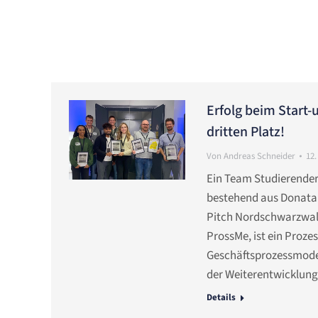
Erfolg beim Start-
dritten Platz!
Von
Andreas Schneider
12
Ein Team Studierender
bestehend aus Donata 
Pitch Nordschwarzwald 
ProssMe, ist ein Proze
Geschäftsprozessmode
der Weiterentwicklung 
Details