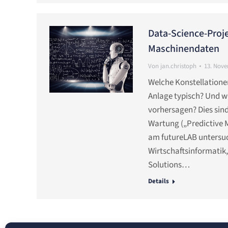
Data-Science-Proj
Maschinendaten
Von
jan.christoph
13. Nov
Welche Konstellatione
Anlage typisch? Und w
vorhersagen? Dies sin
Wartung („Predictive 
am futureLAB untersu
Wirtschaftsinformatik
Solutions…
Details