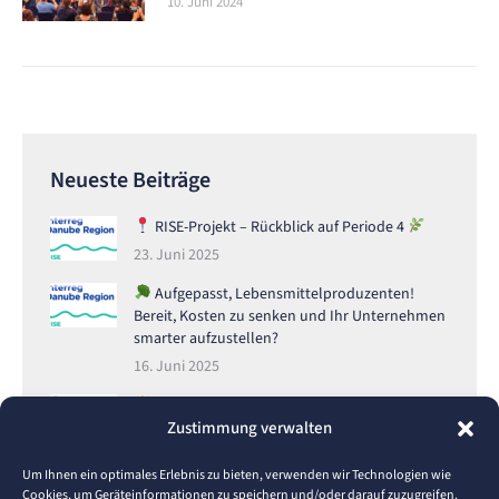
10. Juni 2024
Neueste Beiträge
RISE-Projekt – Rückblick auf Periode 4
23. Juni 2025
Aufgepasst, Lebensmittelproduzenten!
Bereit, Kosten zu senken und Ihr Unternehmen
smarter aufzustellen?
16. Juni 2025
Was ist die RISE Academy für Mentoren?
Zustimmung verwalten
1. Juni 2025
Digitale Transformation im Fokus: HSPF bei der
Um Ihnen ein optimales Erlebnis zu bieten, verwenden wir Technologien wie
RISE-Akademie in Kroatien
Cookies, um Geräteinformationen zu speichern und/oder darauf zuzugreifen.