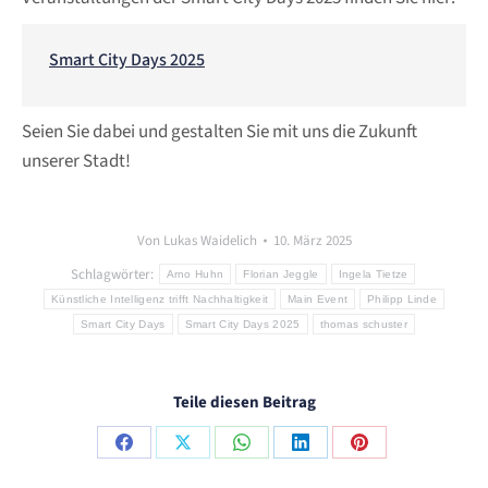
Smart City Days 2025
Seien Sie dabei und gestalten Sie mit uns die Zukunft
unserer Stadt!
Von
Lukas Waidelich
10. März 2025
Schlagwörter:
Arno Huhn
Florian Jeggle
Ingela Tietze
Künstliche Intelligenz trifft Nachhaltigkeit
Main Event
Philipp Linde
Smart City Days
Smart City Days 2025
thomas schuster
Teile diesen Beitrag
Share
Share
Share
Share
Share