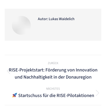
on
on
on
on
on
Facebook
X
WhatsApp
LinkedIn
Pinterest
Autor:
Lukas Waidelich
Kommentarnavigation
ZURÜCK
RISE-Projektstart: Förderung von Innovation
Vorheriger
und Nachhaltigkeit in der Donauregion
Beitrag:
NÄCHSTES
Startschuss für die RISE-Pilotaktionen
Nächster
Beitrag: