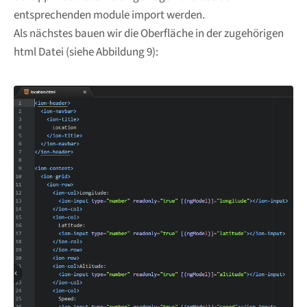
entsprechenden module import werden.
Als nächstes bauen wir die Oberfläche in der zugehörigen
html Datei (siehe Abbildung 9):