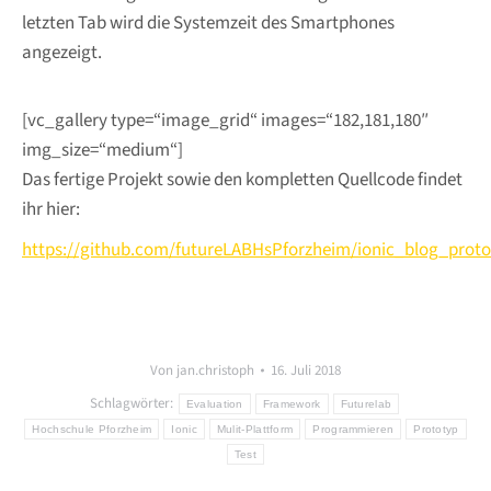
letzten Tab wird die Systemzeit des Smartphones
angezeigt.
[vc_gallery type=“image_grid“ images=“182,181,180″
img_size=“medium“]
Das fertige Projekt sowie den kompletten Quellcode findet
ihr hier:
https://github.com/futureLABHsPforzheim/ionic_blog_prot
Von
jan.christoph
16. Juli 2018
Schlagwörter:
Evaluation
Framework
Futurelab
Hochschule Pforzheim
Ionic
Mulit-Plattform
Programmieren
Prototyp
Test