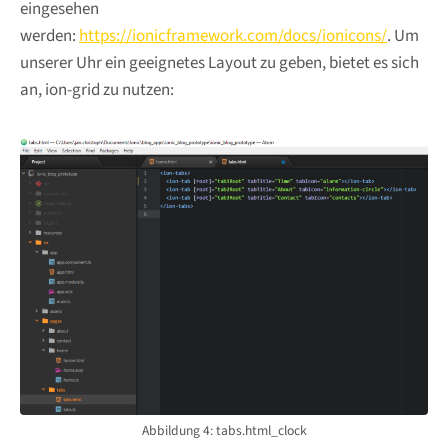
eingesehen
werden:
https://ionicframework.com/docs/ionicons/
. Um
unserer Uhr ein geeignetes Layout zu geben, bietet es sich
an, ion-grid zu nutzen:
Abbildung 4: tabs.html_clock