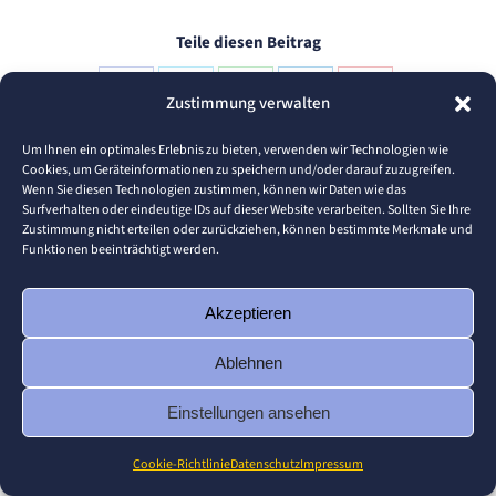
Teile diesen Beitrag
Share
Share
Share
Share
Share
Zustimmung verwalten
on
on
on
on
on
Um Ihnen ein optimales Erlebnis zu bieten, verwenden wir Technologien wie
Facebook
X
WhatsApp
LinkedIn
Pinterest
Cookies, um Geräteinformationen zu speichern und/oder darauf zuzugreifen.
Wenn Sie diesen Technologien zustimmen, können wir Daten wie das
Surfverhalten oder eindeutige IDs auf dieser Website verarbeiten. Sollten Sie Ihre
Autor:
jan.christoph
Zustimmung nicht erteilen oder zurückziehen, können bestimmte Merkmale und
Funktionen beeinträchtigt werden.
Akzeptieren
Ablehnen
Kommentarnavigation
Einstellungen ansehen
ZURÜCK
futureLAB auf Reisen
Vorheriger
Cookie-Richtlinie
Datenschutz
Impressum
Beitrag: