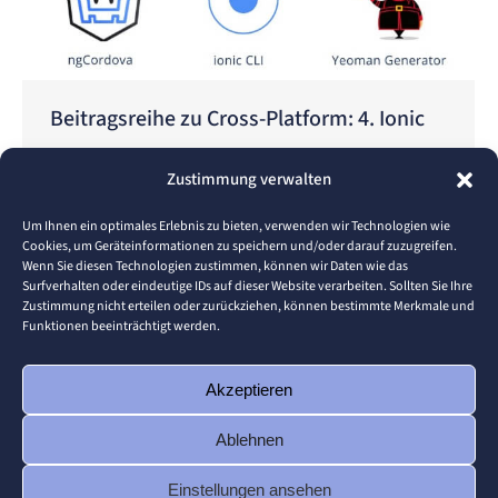
Beitragsreihe zu Cross-Platform: 4. Ionic
Cross-Plattform
Von
jan.christoph
16. Juli 2018
Zustimmung verwalten
Allgemeines Was ist Ionic – Wie entstand es?
Entwickelt wurde es im Jahr 2012 von Drifty. Das
Um Ihnen ein optimales Erlebnis zu bieten, verwenden wir Technologien wie
Cookies, um Geräteinformationen zu speichern und/oder darauf zuzugreifen.
Gründerteam besteht aus Max Lynch und Ben
Wenn Sie diesen Technologien zustimmen, können wir Daten wie das
Sperry, den Gründern von Drifty, sowie Adam
Surfverhalten oder eindeutige IDs auf dieser Website verarbeiten. Sollten Sie Ihre
Zustimmung nicht erteilen oder zurückziehen, können bestimmte Merkmale und
Bradley. Im März 2014 unterstützte „Arthur
Funktionen beeinträchtigt werden.
Ventures“ Ionic mit einem Startkapital in Höhe von
1 Million Us-Dollar. Ende November 2013 erschien
Akzeptieren
die Alpha-Veröffentlichung und…
Ablehnen
Einstellungen ansehen