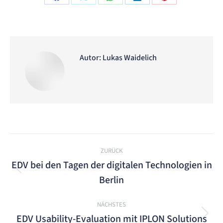
Share
Share
Share
Share
Share
on
on
on
on
on
Facebook
X
WhatsApp
LinkedIn
Pinterest
Autor:
Lukas Waidelich
Kommentarnavigation
ZURÜCK
EDV bei den Tagen der digitalen Technologien in
Vorheriger
Berlin
Beitrag:
NÄCHSTES
EDV Usability-Evaluation mit IPLON Solutions
Nächster