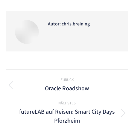
on
on
on
on
on
Facebook
X
WhatsApp
LinkedIn
Pinterest
Autor:
chris.breining
Kommentarnavigation
ZURÜCK
Oracle Roadshow
Vorheriger
Beitrag:
NÄCHSTES
futureLAB auf Reisen: Smart City Days
Nächster
Pforzheim
Beitrag: