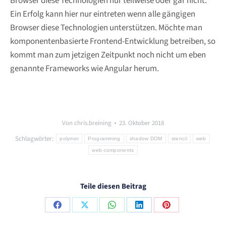
Browser diese Technologien nur teilweise oder gar nicht.
Ein Erfolg kann hier nur eintreten wenn alle gängigen
Browser diese Technologien unterstützen. Möchte man
komponentenbasierte Frontend-Entwicklung betreiben, so
kommt man zum jetzigen Zeitpunkt noch nicht um eben
genannte Frameworks wie Angular herum.
Von
chris.breining
23. Oktober 2018
Schlagwörter:
polymer
Programming
shadow DOM
stencil
web
web-components
Teile diesen Beitrag
Share
Share
Share
Share
Share