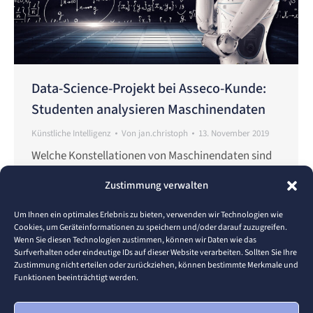
Data-Science-Projekt bei Asseco-Kunde:
Studenten analysieren Maschinendaten
Künstliche Intelligenz
Von
jan.christoph
13. November 2019
Welche Konstellationen von Maschinendaten sind
für Störungen und Ausfälle einer Anlage typisch?
Zustimmung verwalten
Und wie lassen sich mit diesem Wissen zukünftige
Probleme vorhersagen? Dies sind Fragen, die
Um Ihnen ein optimales Erlebnis zu bieten, verwenden wir Technologien wie
Cookies, um Geräteinformationen zu speichern und/oder darauf zuzugreifen.
häufig im Kontext der vorausschauenden Wartung
Wenn Sie diesen Technologien zustimmen, können wir Daten wie das
(„Predictive Maintenance“) fallen. Im Rahmen eines
Surfverhalten oder eindeutige IDs auf dieser Website verarbeiten. Sollten Sie Ihre
Zustimmung nicht erteilen oder zurückziehen, können bestimmte Merkmale und
Forschungsprojektes am futureLAB untersuchten
Funktionen beeinträchtigt werden.
Studenten des Bachelor-Studiengangs
Wirtschaftsinformatik, Management und IT und