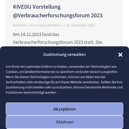
KIVEDU Vorstellung
@Verbraucherforschungsforum 2023
Berichte
Von
Lukas Waidelich
15. Dezember 2023
Am 14.12.2023 fand das
Verbraucherforschungsforum 2023 statt. Die
Veranstaltung des Forschungszentrums
Zustimmung verwalten
Verbraucher, Markt und Politik (CCMP) der Zeppelin
Universität unter der Leitung von Prof. Dr. Anja
Um Ihnen ein optimales Erlebnis zu bieten, verwenden wir Technologien wie
Cookies, um Geräteinformationen zu speichern und/oder darauf zuzugreifen.
Achtziger, an welcher u.a. auch Dr. Norbert Lurz
Wenn Sie diesen Technologien zustimmen, können wir Daten wie das
(Ministerialrat, Referatsleiter Verbraucherpolitik,
Surfverhalten oder eindeutige IDs auf dieser Website verarbeiten. Sollten Sie Ihre
Zustimmung nicht erteilen oder zurückziehen, können bestimmte Merkmale und
MLR) teilnahm, versammelte ExpertInnen und
Funktionen beeinträchtigt werden.
Interessierte, die den Einsatz künstlicher Intelligenz
(KI) zur Verbesserung der
Akzeptieren
Verbraucherrechtsdurchsetzung erforschen und…
Ablehnen