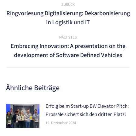
Kommentarnavigation
ZURÜCK
Ringvorlesung Digitalisierung: Dekarbonisierung
Vorheriger
in Logistik und IT
Beitrag:
NÄCHSTES
Embracing Innovation: A presentation on the
Nächster
development of Software Defined Vehicles
Beitrag:
Ähnliche Beiträge
Erfolg beim Start-up BW Elevator Pitch:
ProssMe sichert sich den dritten Platz!
12. Dezember 2024