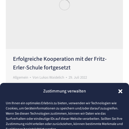
Erfolgreiche Kooperation mit der Fritz-
Erler-Schule fortgesetzt
Allgemein
Von
Lukas Waidelich
29. Juli 2022
Die anstehenden Ferienmonate sind zugleich die
Zustimmung verwalten
Hauptreisezeit in Deutschland. Nach
herausfordernden Pandemiejahren zieht es viele
Um Ihnen ein optimales Erlebnis zu bieten, verwenden wir Technologien wie
Cookies, um Geräteinformationen zu speichern und/oder darauf zuzugreifen.
Urlauber in die weite Welt. Eine Flugreise ist in den
Wenn Sie diesen Technologien zustimmen, können wir Daten wie das
meisten Fällen unumgänglich, um die Sehnsucht
Surfverhalten oder eindeutige IDs auf dieser Website verarbeiten. Sollten Sie Ihre
Zustimmung nicht erteilen oder zurückziehen, können bestimmte Merkmale und
nach Fernweh zu erfüllen. Gleichzeitig erlebt