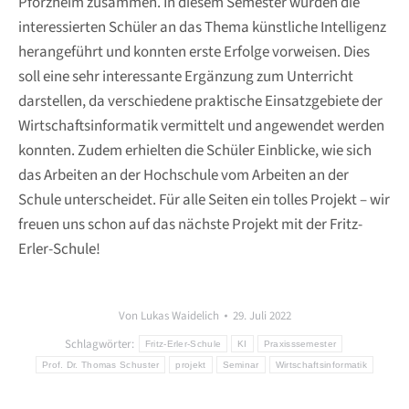
Pforzheim zusammen. In diesem Semester wurden die
interessierten Schüler an das Thema künstliche Intelligenz
herangeführt und konnten erste Erfolge vorweisen. Dies
soll eine sehr interessante Ergänzung zum Unterricht
darstellen, da verschiedene praktische Einsatzgebiete der
Wirtschaftsinformatik vermittelt und angewendet werden
konnten. Zudem erhielten die Schüler Einblicke, wie sich
das Arbeiten an der Hochschule vom Arbeiten an der
Schule unterscheidet. Für alle Seiten ein tolles Projekt – wir
freuen uns schon auf das nächste Projekt mit der Fritz-
Erler-Schule!
Von
Lukas Waidelich
29. Juli 2022
Schlagwörter:
Fritz-Erler-Schule
KI
Praxisssemester
Prof. Dr. Thomas Schuster
projekt
Seminar
Wirtschaftsinformatik