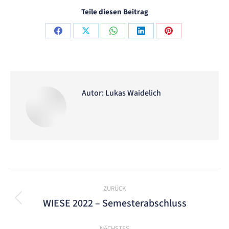
Teile diesen Beitrag
Share
Share
Share
Share
Share
on
on
on
on
on
Facebook
X
WhatsApp
LinkedIn
Pinterest
Autor:
Lukas Waidelich
Kommentarnavigation
ZURÜCK
WIESE 2022 – Semesterabschluss
Vorheriger
Beitrag:
NÄCHSTES