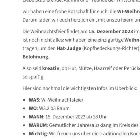
Liebe Studierende, Alumni und Freunde der Wirtschaft
wir haben eine frohe Botschaft für euch: die
WI-Weihn
Darum laden wir euch herzlich ein, mit uns zu feiern und
Die Weihnachtsfeier findet am
15. Dezember 2023
im
ist noch nicht alles: wir haben eine einzigartige
Weihn
tragen, um den
Hat-Judge
(Kopfbedeckungs-Richter) ü
Belohnung
.
Also seid
kreativ
, ob Hut, Mütze, Haarreif oder Perüc
so spaßig.
Hier sind nochmal die wichtigsten Infos im Überblick:
WAS
: WI-Weihnachtsfeier
WO
:
W3.2.03 Raum
WANN
: 15. Dezember 2023 ab 18 Uhr
WARUM
: Gemütlicher Jahresausklang im Kreis des
Wichtig
: Wir freuen uns über die traditionellen K