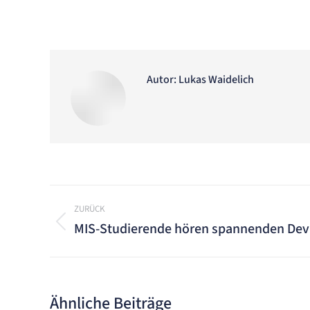
Autor:
Lukas Waidelich
Kommentarnavigation
ZURÜCK
MIS-Studierende hören spannenden Dev
Vorheriger
Beitrag:
Ähnliche Beiträge