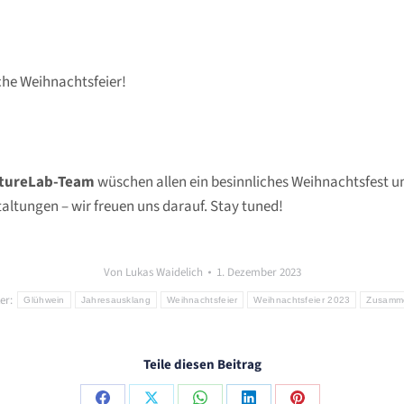
che Weihnachtsfeier!
tureLab-Team
wüschen allen ein besinnliches Weihnachtsfest un
altungen – wir freuen uns darauf. Stay tuned!
Von
Lukas Waidelich
1. Dezember 2023
er:
Glühwein
Jahresausklang
Weihnachtsfeier
Weihnachtsfeier 2023
Zusamm
Teile diesen Beitrag