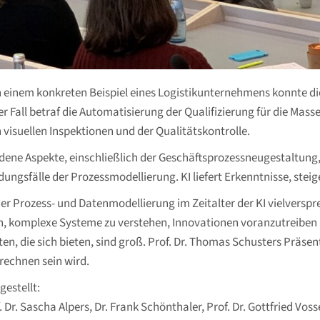
. In einem konkreten Beispiel eines Logistikunternehmens konnte d
 Fall betraf die Automatisierung der Qualifizierung für die Mas
n visuellen Inspektionen und der Qualitätskontrolle.
iedene Aspekte, einschließlich der Geschäftsprozessneugestaltu
sfälle der Prozessmodellierung. KI liefert Erkenntnisse, steiger
er Prozess- und Datenmodellierung im Zeitalter der KI vielversp
en, komplexe Systeme zu verstehen, Innovationen voranzutreiben 
ten, die sich bieten, sind groß. Prof. Dr. Thomas Schusters Präsent
echnen sein wird.
gestellt:
 Dr. Sascha Alpers, Dr. Frank Schönthaler, Prof. Dr. Gottfried Vos