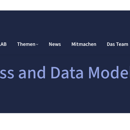
LAB
Themen
News
Mitmachen
Das Team
ss and Data Model