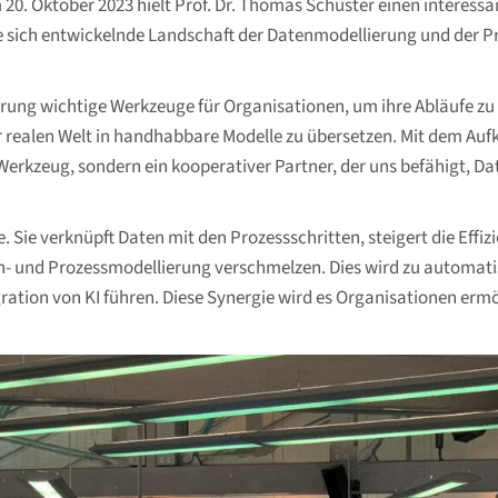
0. Oktober 2023 hielt Prof. Dr. Thomas Schuster einen interes
r die sich entwickelnde Landschaft der Datenmodellierung und der
ung wichtige Werkzeuge für Organisationen, um ihre Abläufe zu v
alen Welt in handhabbare Modelle zu übersetzen. Mit dem Aufko
 Werkzeug, sondern ein kooperativer Partner, der uns befähigt, D
se. Sie verknüpft Daten mit den Prozessschritten, steigert die Eff
ten- und Prozessmodellierung verschmelzen. Dies wird zu automat
ration von KI führen. Diese Synergie wird es Organisationen ermö