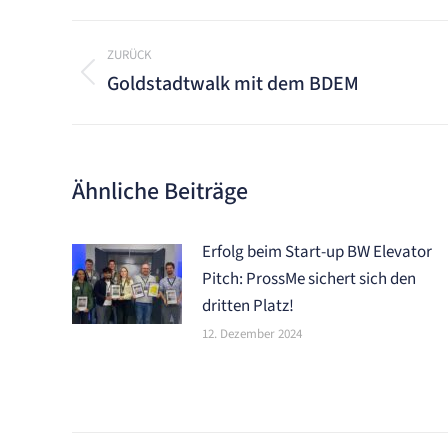
Kommentarnavigation
ZURÜCK
Goldstadtwalk mit dem BDEM
Vorheriger
Beitrag:
Ähnliche Beiträge
Erfolg beim Start-up BW Elevator
Pitch: ProssMe sichert sich den
dritten Platz!
12. Dezember 2024