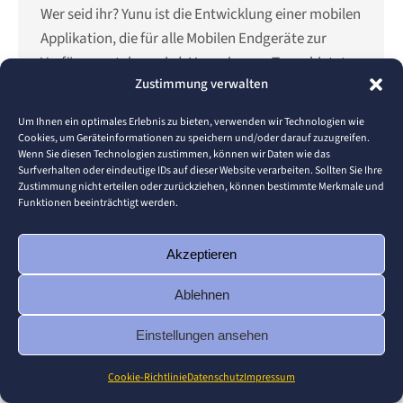
Wer seid ihr? Yunu ist die Entwicklung einer mobilen
Applikation, die für alle Mobilen Endgeräte zur
Verfügung stehen wird. Unser junges Team bietet
Zustimmung verwalten
eine breite Expertise, die wir an euch weitergeben
wollen. Diese Applikation wird im Health-Sektor,
Um Ihnen ein optimales Erlebnis zu bieten, verwenden wir Technologien wie
neben den Ernährungs- und Fitness Apps, als Game
Cookies, um Geräteinformationen zu speichern und/oder darauf zuzugreifen.
Wenn Sie diesen Technologien zustimmen, können wir Daten wie das
Changer agieren. Was habt ihr Studiert oder
Surfverhalten oder eindeutige IDs auf dieser Website verarbeiten. Sollten Sie Ihre
studiert ihr noch?…
Zustimmung nicht erteilen oder zurückziehen, können bestimmte Merkmale und
Funktionen beeinträchtigt werden.
Akzeptieren
© 2026 Pforzheim University
Ablehnen
Footer
Einstellungen ansehen
Cookie-Richtlinie
Datenschutz
Impressum