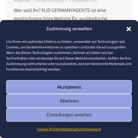
Allgemein
Von
jan.christoph
7. Dezember 2017
Wer seid ihr? NJD GERMANYAGENTS ist eine
englischsprachige Website für ausländische
Studenten, welches ihnen Hilfe und einen Leitfaden
Zustimmung verwalten
in ihrem Leben in Deutschland geben soll. Was
Um Ihnen ein optimales Erlebnis zu bieten, verwenden wir Technologien wie
habt ihr studiert oder studiert ihr noch? Unser
Cookies, um Geräteinformationen zu speichern und/oder darauf zuzugreifen.
Team besteht aus einer Vielfalt von Studierenden
Wenn Sie diesen Technologien zustimmen, können wir Daten wie das
Surfverhalten oder eindeutige IDs auf dieser Website verarbeiten. Sollten Sie Ihre
aus der Hochschule Pforzheim, aber auch
Zustimmung nicht erteilen oder zurückziehen, können bestimmte Merkmale und
Studierenden aus anderen Universitäten, teils
Funktionen beeinträchtigt werden.
auch…
Akzeptieren
Ablehnen
© 2026 Pforzheim University
Einstellungen ansehen
Footer
Cookie-Richtlinie
Datenschutz
Impressum