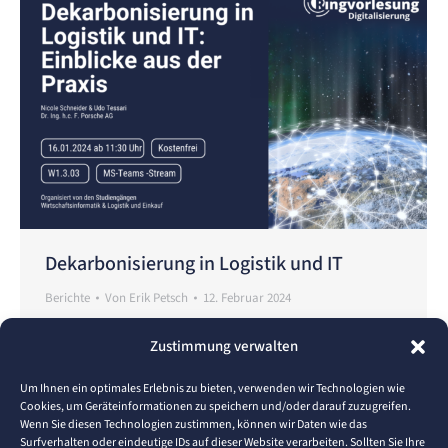
Dekarbonisierung in Logistik und IT
Berichte
Von
Erik Petsch
12. Februar 2024
Hochschule Pforzheim, 16.01.2024 – Im Rahmen der
Zustimmung verwalten
Ringvorlesung Digitalisierung an der Hochschule
Pforzheim fand am 16. Januar 2024 ein fesselnder
Um Ihnen ein optimales Erlebnis zu bieten, verwenden wir Technologien wie
Cookies, um Geräteinformationen zu speichern und/oder darauf zuzugreifen.
Vortrag zum Thema „Dekarbonisierung in Logistik
Wenn Sie diesen Technologien zustimmen, können wir Daten wie das
und IT“ statt. Die beiden Referenten, Nicole
Surfverhalten oder eindeutige IDs auf dieser Website verarbeiten. Sollten Sie Ihre