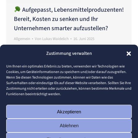
Aufgepasst, Lebensmittelproduzenten!
Bereit, Kosten zu senken und Ihr
Unternehmen smarter aufzustellen?
Allgemein
Von
Lukas Waidelich
16. Juni 2025
In der heutigen Lebensmittelbranche reicht es nicht
Zustimmung verwalten
mehr aus, nur hochwertige Produkte zu liefern.
Wettbewerbsfähig bleibt nur, wer gleichzeitig
Um Ihnen ein optimales Erlebnis zu bieten, verwenden wir Technologien wie
Cookies, um Geräteinformationen zu speichern und/oder darauf zuzugreifen.
Energie spart, Ressourcen effizient nutzt und
Wenn Sie diesen Technologien zustimmen, können wir Daten wie das
digitale Lösungen gezielt einsetzt. Genau hier setzt
Surfverhalten oder eindeutige IDs auf dieser Website verarbeiten. Sollten Sie Ihre
Zustimmung nicht erteilen oder zurückziehen, können bestimmte Merkmale und
B2GreenHub an – eine neue Plattform, die speziell
Funktionen beeinträchtigt werden.
für kleine und mittlere Unternehmen (KMU) in der
Lebensmittelproduktion entwickelt wurde. Ob Sie
Akzeptieren
ein kleiner…
Ablehnen