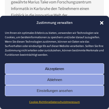
gewährte Marius Take vom Forschungszentrum
Informatik in Karlsruhe den Teilnehmern einen
Einblick in die innovative Welt der
Hautkrebsdiagnostik. Unter den Augen von 44
Zustimmung verwalten
Zuhörern stellt Marius Take ein Forschungsprojekt
Um Ihnen ein optimales Erlebnis zu bieten, verwenden wir Technologien wie
vor, das…
Cookies, um Geräteinformationen zu speichern und/oder darauf zuzugreifen.
Wenn Sie diesen Technologien zustimmen, können wir Daten wie das
Surfverhalten oder eindeutige IDs auf dieser Website verarbeiten. Sollten Sie Ihre
Zustimmung nicht erteilen oder zurückziehen, können bestimmte Merkmale und
Funktionen beeinträchtigt werden.
© 2026 Pforzheim University
Footer
Akzeptieren
Ablehnen
Einstellungen ansehen
Cookie-Richtlinie
Datenschutz
Impressum