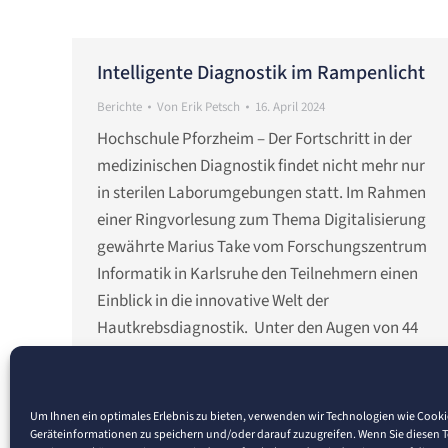
Intelligente Diagnostik im Rampenlicht
Berichte
Von
Erik Petsch
16. April 2024
Hochschule Pforzheim – Der Fortschritt in der
medizinischen Diagnostik findet nicht mehr nur
in sterilen Laborumgebungen statt. Im Rahmen
einer Ringvorlesung zum Thema Digitalisierung
gewährte Marius Take vom Forschungszentrum
Informatik in Karlsruhe den Teilnehmern einen
Einblick in die innovative Welt der
Hautkrebsdiagnostik. Unter den Augen von 44
Zuhörern stellt Marius Take ein
Forschungsprojekt vor, das…
Um Ihnen ein optimales Erlebnis zu bieten, verwenden wir Technologien wie Cook
Geräteinformationen zu speichern und/oder darauf zuzugreifen. Wenn Sie diesen 