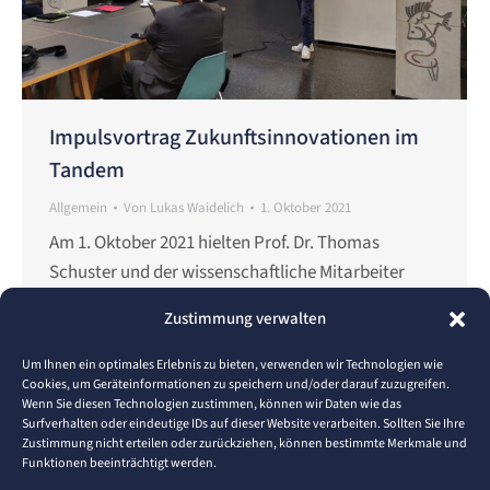
Impulsvortrag Zukunftsinnovationen im
Tandem
Allgemein
Von
Lukas Waidelich
1. Oktober 2021
Am 1. Oktober 2021 hielten Prof. Dr. Thomas
Schuster und der wissenschaftliche Mitarbeiter
Lukas Waidelich (M.Sc.) ein Impulsvortrag im
Zustimmung verwalten
Rahmen einer Präsenzveranstaltungen des
Transferprojekts RegioINNO. Der Vortragstitel
Um Ihnen ein optimales Erlebnis zu bieten, verwenden wir Technologien wie
Cookies, um Geräteinformationen zu speichern und/oder darauf zuzugreifen.
lautete „Wie sich Innovationen auf die Zukunft
Wenn Sie diesen Technologien zustimmen, können wir Daten wie das
auswirken“ und zielte auf die Notwendigkeit von
Surfverhalten oder eindeutige IDs auf dieser Website verarbeiten. Sollten Sie Ihre
Zustimmung nicht erteilen oder zurückziehen, können bestimmte Merkmale und
(digitalen) Innovationen bspw. durch
Funktionen beeinträchtigt werden.
Digitalisierung/digitale Transformation ab. Rund