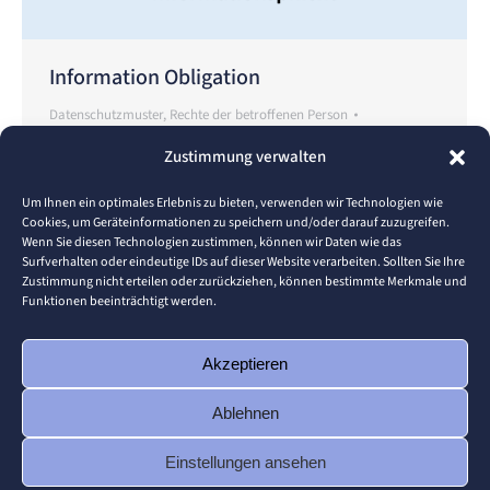
Information Obligation
Datenschutzmuster
,
Rechte der betroffenen Person
Von
Lukas Waidelich
11. August 2023
Zustimmung verwalten
GDPR Requirements At the time of the collection of
personal data, all information must be
Um Ihnen ein optimales Erlebnis zu bieten, verwenden wir Technologien wie
Cookies, um Geräteinformationen zu speichern und/oder darauf zuzugreifen.
communicated to the data subject (Article 13 (1),
Wenn Sie diesen Technologien zustimmen, können wir Daten wie das
(2) + Article 14 (1), (2)). Resulting Challenge
Surfverhalten oder eindeutige IDs auf dieser Website verarbeiten. Sollten Sie Ihre
Zustimmung nicht erteilen oder zurückziehen, können bestimmte Merkmale und
According to the EU-GDPR guidelines, the
Funktionen beeinträchtigt werden.
information must be understandable, easily
accessible and communicated in clear and simple
Akzeptieren
language in a written or electronic…
Ablehnen
Einstellungen ansehen