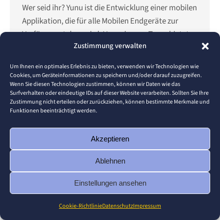
Wer seid ihr? Yunu ist die Entwicklung einer mobilen
Applikation, die für alle Mobilen Endgeräte zur
Verfügung stehen wird. Unser junges Team bietet
Zustimmung verwalten
eine breite Expertise, die wir an euch weitergeben
wollen. Diese Applikation wird im Health-Sektor,
Um Ihnen ein optimales Erlebnis zu bieten, verwenden wir Technologien wie
neben den Ernährungs- und Fitness Apps, als Game
Cookies, um Geräteinformationen zu speichern und/oder darauf zuzugreifen.
Wenn Sie diesen Technologien zustimmen, können wir Daten wie das
Changer agieren. Was habt ihr Studiert oder
Surfverhalten oder eindeutige IDs auf dieser Website verarbeiten. Sollten Sie Ihre
studiert ihr noch?…
Zustimmung nicht erteilen oder zurückziehen, können bestimmte Merkmale und
Funktionen beeinträchtigt werden.
Akzeptieren
© 2026 Pforzheim University
Ablehnen
Footer
Einstellungen ansehen
Cookie-Richtlinie
Datenschutz
Impressum