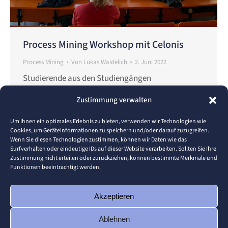
Process Mining Workshop mit Celonis
Process Mining
Von
Lukas Waidelich
2. Juni 2022
Studierende aus den Studiengängen
Wirtschaftsinformatik und
Zustimmung verwalten
Wirtschaftsingenieurwesen wurden am 01. Juni
2022 von Angela Gebert zu einem dreistündigen
Um Ihnen ein optimales Erlebnis zu bieten, verwenden wir Technologien wie
Cookies, um Geräteinformationen zu speichern und/oder darauf zuzugreifen.
Process Mining Workshop begrüßt. Im Mittelpunkt
Wenn Sie diesen Technologien zustimmen, können wir Daten wie das
standen dieses Mal verschiedene Anwendungen
Surfverhalten oder eindeutige IDs auf dieser Website verarbeiten. Sollten Sie Ihre
Zustimmung nicht erteilen oder zurückziehen, können bestimmte Merkmale und
von Celonis, dem Marktführer im Bereich Process
Funktionen beeinträchtigt werden.
Mining. Die ca. 30 Studierenden konnten wahweise
vor Ort mit den Lehrbeauftragten Susanne Stiegler
Akzeptieren
und Lukas Waidelich teilnehmen oder…
Ablehnen