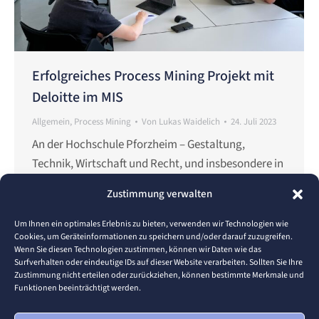
Erfolgreiches Process Mining Projekt mit
Deloitte im MIS
Allgemein
,
Process Mining
Von
Lukas Waidelich
24. Juli 2023
An der Hochschule Pforzheim – Gestaltung,
Technik, Wirtschaft und Recht, und insbesondere in
unserem Masterstudiengang Information Systems
Zustimmung verwalten
Pforzheim, legen wir großen Wert auf
Praxisrelevanz. Durch Fallstudien mit
Um Ihnen ein optimales Erlebnis zu bieten, verwenden wir Technologien wie
Cookies, um Geräteinformationen zu speichern und/oder darauf zuzugreifen.
Industriepartnern können Studierende ihre
Wenn Sie diesen Technologien zustimmen, können wir Daten wie das
erworbenen Fähigkeiten anwenden und
Surfverhalten oder eindeutige IDs auf dieser Website verarbeiten. Sollten Sie Ihre
Zustimmung nicht erteilen oder zurückziehen, können bestimmte Merkmale und
weiterentwickeln. Als Beispiel für viele Projekte
Funktionen beeinträchtigt werden.
möchten wir Einblicke in unsere aufregende
Zusammenarbeit mit Deloitte geben. Die