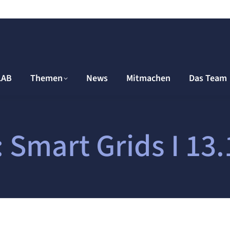
LAB
Themen
News
Mitmachen
Das Team
 Smart Grids I 13