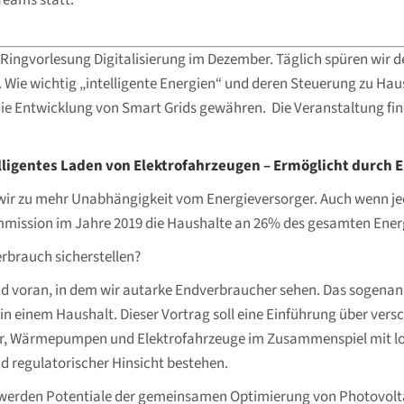
Teams statt.
n Ringvorlesung Digitalisierung im Dezember. Täglich spüren wir 
ie wichtig „intelligente Energien“ und deren Steuerung zu Hause 
n die Entwicklung von Smart Grids gewähren. Die Veranstaltung f
gentes Laden von Elektrofahrzeugen – Ermöglicht durch E
ir zu mehr Unabhängigkeit vom Energieversorger. Auch wenn jeder
mission im Jahre 2019 die Haushalte an 26% des gesamten Ener
rbrauch sicherstellen?
 voran, in dem wir autarke Endverbraucher sehen. Das sogena
n einem Haushalt. Dieser Vortrag soll eine Einführung über vers
her, Wärmepumpen und Elektrofahrzeuge im Zusammenspiel mit l
d regulatorischer Hinsicht bestehen.
rbei werden Potentiale der gemeinsamen Optimierung von Photov