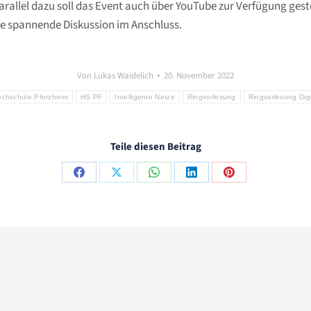
rallel dazu soll das Event auch über YouTube zur Verfügung gest
ne spannende Diskussion im Anschluss.
Von
Lukas Waidelich
20. November 2022
chschule Pforzheim
HS PF
Intelligente Netze
Ringvorlesung
Ringvorlesung Digi
Teile diesen Beitrag
Share
Share
Share
Share
Share
on
on
on
on
on
Facebook
X
WhatsApp
LinkedIn
Pinterest