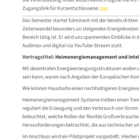
Die Veranstaltung findet ausschließlich digital via MS 
Zugangslink für Kurzentschlossene:
hier
Das Semester startet fulminant mit der bereits dritte
Zeitenwandel besonders an steigenden Energiekosten. W
Bereich tätig ist. Er wird uns spannenden Einblicke i
Audimax und digital via YouTube-Stream statt.
Vortragstitel:
Heimenergiemanagement und intelli
Mit dezentralen Energieerzeugungsstrukturen wollen w
sein kann, waren nach Angaben der Europäischen Kom
Wie können Haushalte einen nachhaltigeren Energieve
Heimenergiemanagement-Systeme treiben einen Trend
reguliert die Erzeugung und den Verbrauch von Strom i
beleuchtet, welche Rollen der flexible Großverbrauc
Herausforderungen betrachtet, die aus technischer un
Im Anschluss wird ein Pilotprojekt vorgestellt. Hie