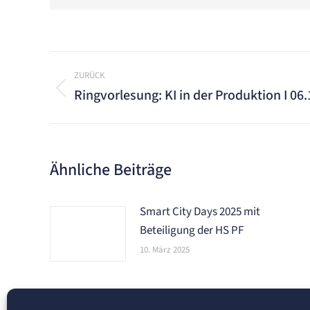
Kommentarnavigation
ZURÜCK
Ringvorlesung: KI in der Produktion I 06
Vorheriger
Beitrag:
Ähnliche Beiträge
Smart City Days 2025 mit
Beteiligung der HS PF
10. März 2025