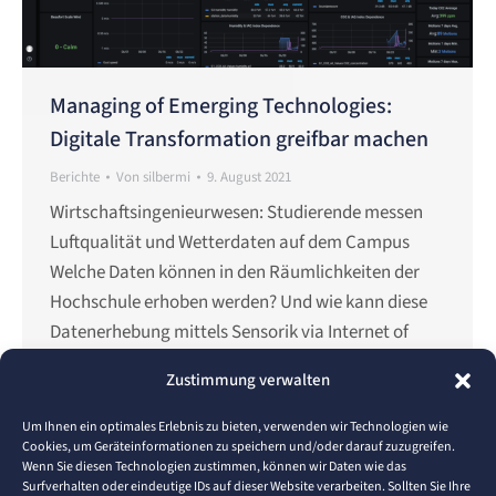
Managing of Emerging Technologies:
Digitale Transformation greifbar machen
Berichte
Von
silbermi
9. August 2021
Wirtschaftsingenieurwesen: Studierende messen
Luftqualität und Wetterdaten auf dem Campus
Welche Daten können in den Räumlichkeiten der
Hochschule erhoben werden? Und wie kann diese
Datenerhebung mittels Sensorik via Internet of
Things (IoT)-Technologie umgesetzt werden? Diese
Zustimmung verwalten
Fragen beantworteten Studierende des
Masterstudiengangs „Engineering and
Um Ihnen ein optimales Erlebnis zu bieten, verwenden wir Technologien wie
Cookies, um Geräteinformationen zu speichern und/oder darauf zuzugreifen.
Management“ des Bereichs
Wenn Sie diesen Technologien zustimmen, können wir Daten wie das
Wirtschaftsingenieurwesen an der Fakultät für
Surfverhalten oder eindeutige IDs auf dieser Website verarbeiten. Sollten Sie Ihre