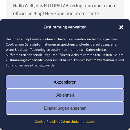
Hallo Welt, das FUTURELAB verfügt nun über einen
offiziellen Blog! Hier könnt ihr interessante
Informationen, Projekte und andere News
Zustimmung verwalten
erwarten. Wann immer es etwas
veröffentlichungswürdiges gibt. Viele Grüße Euer
Um Ihnen ein optimales Erlebnis zu bieten, verwenden wir Technologien wie
FUTURELAB-Team
Cookies, um Geräteinformationen zu speichern und/oder darauf zuzugreifen.
Wenn Sie diesen Technologien zustimmen, können wir Daten wie das
Surfverhalten oder eindeutige IDs auf dieser Website verarbeiten. Sollten Sie Ihre
Zustimmung nicht erteilen oder zurückziehen, können bestimmte Merkmale und
Funktionen beeinträchtigt werden.
© 2026 Pforzheim University
Akzeptieren
Footer
Ablehnen
Einstellungen ansehen
Cookie-Richtlinie
Datenschutz
Impressum