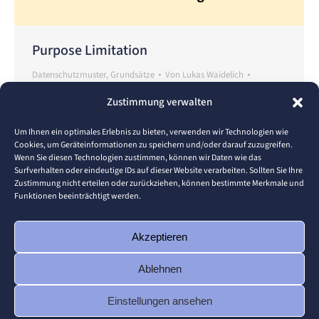
Purpose Limitation
Datenschutzmuster
,
Grundsätze
Von
Lukas Waidelich
12. August 2023
Zustimmung verwalten
GDPR Requirements Personal data must only be
collected for specified, explicit and legitimate
Um Ihnen ein optimales Erlebnis zu bieten, verwenden wir Technologien wie
Cookies, um Geräteinformationen zu speichern und/oder darauf zuzugreifen.
purposes and may not be further processed in an
Wenn Sie diesen Technologien zustimmen, können wir Daten wie das
incompatible manner. Further processing for
Surfverhalten oder eindeutige IDs auf dieser Website verarbeiten. Sollten Sie Ihre
Zustimmung nicht erteilen oder zurückziehen, können bestimmte Merkmale und
archival purposes of public interest, for scientific or
Funktionen beeinträchtigt werden.
historical research purposes or for statistical
purposes (Article 89 (1)) must not be considered
Akzeptieren
incompatible with the original purposes (Article…
Ablehnen
Einstellungen ansehen