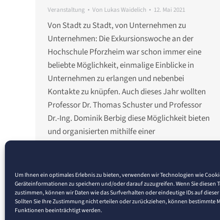
Veranstaltung
Von
Lukas Waidelich
12. Mai 2021
Von Stadt zu Stadt, von Unternehmen zu
Unternehmen: Die Exkursionswoche an der
Hochschule Pforzheim war schon immer eine
beliebte Möglichkeit, einmalige Einblicke in
Unternehmen zu erlangen und nebenbei
Kontakte zu knüpfen. Auch dieses Jahr wollten
Professor Dr. Thomas Schuster und Professor
Dr.-Ing. Dominik Berbig diese Möglichkeit bieten
und organisierten mithilfe einer
Studierendengemeinschaft der Studiengänge
Wirtschaftsinformatik…
Um Ihnen ein optimales Erlebnis zu bieten, verwenden wir Technologien wie Cook
Geräteinformationen zu speichern und/oder darauf zuzugreifen. Wenn Sie diesen 
zustimmen, können wir Daten wie das Surfverhalten oder eindeutige IDs auf dieser
Sollten Sie Ihre Zustimmung nicht erteilen oder zurückziehen, können bestimmte
Funktionen beeinträchtigt werden.