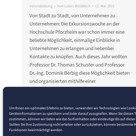
Veranstaltung
Von
Lukas Waidelich
12. Mai 2021
Von Stadt zu Stadt, von Unternehmen zu
Unternehmen: Die Exkursionswoche an der
Hochschule Pforzheim war schon immer eine
beliebte Möglichkeit, einmalige Einblicke in
Unternehmen zu erlangen und nebenbei
Kontakte zu knüpfen. Auch dieses Jahr wollten
Professor Dr. Thomas Schuster und Professor
Dr.-Ing. Dominik Berbig diese Möglichkeit bieten
und organisierten mithilfe einer
Studierendengemeinschaft der Studiengänge
Wirtschaftsinformatik…
Um Ihnen ein optimales Erlebnis zu bieten, verwenden wir Technologien wie Cook
Geräteinformationen zu speichern und/oder darauf zuzugreifen. Wenn Sie diesen 
zustimmen, können wir Daten wie das Surfverhalten oder eindeutige IDs auf dieser
Sollten Sie Ihre Zustimmung nicht erteilen oder zurückziehen, können bestimmte
Funktionen beeinträchtigt werden.