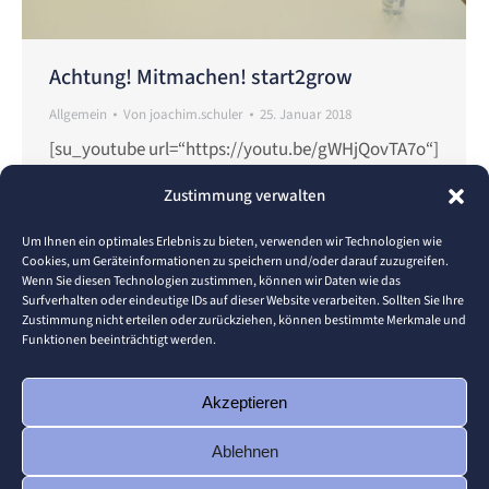
Achtung! Mitmachen! start2grow
Allgemein
Von
joachim.schuler
25. Januar 2018
[su_youtube url=“https://youtu.be/gWHjQovTA7o“]
Mit start2grow zur erfolgreichen Gründung! Mach
Zustimmung verwalten
bei diesem Gründerwettbewerb mit! Du hast eine
Geschäftsidee? Du arbeitest gerade an
Um Ihnen ein optimales Erlebnis zu bieten, verwenden wir Technologien wie
Cookies, um Geräteinformationen zu speichern und/oder darauf zuzugreifen.
einemBusinessplan? Oder der Businessplan
Wenn Sie diesen Technologien zustimmen, können wir Daten wie das
braucht noch den letzten Schliff? … start2grow
Surfverhalten oder eindeutige IDs auf dieser Website verarbeiten. Sollten Sie Ihre
Zustimmung nicht erteilen oder zurückziehen, können bestimmte Merkmale und
begleitet Deinen Weg zum erfolgreichen
Funktionen beeinträchtigt werden.
Unternehmen – und bietet außerdem die Chance
auf hohe Geld- und Sachpreise sowie den
Akzeptieren
Sonderpreis Technologie. Wenn du eine …
Ablehnen