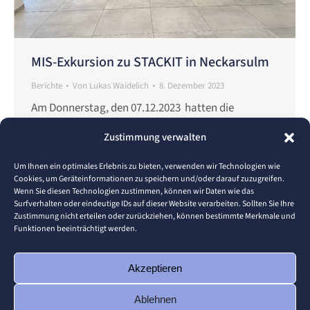
MIS-Exkursion zu STACKIT in Neckarsulm
Berichte
Von
Lukas Waidelich
8. Dezember 2023
Am Donnerstag, den 07.12.2023 hatten die
Studierenden des Masterstudiengangs Information
Zustimmung verwalten
Systems der Hochschule Pforzheim die einmalige
Gelegenheit, im Rahmen der Vorlesung „Cloud
Um Ihnen ein optimales Erlebnis zu bieten, verwenden wir Technologien wie
Cookies, um Geräteinformationen zu speichern und/oder darauf zuzugreifen.
Computing“ von Prof. Dr. Thomas Schuster
Wenn Sie diesen Technologien zustimmen, können wir Daten wie das
zusammen mit dem Wissenschaftlichen
Surfverhalten oder eindeutige IDs auf dieser Website verarbeiten. Sollten Sie Ihre
Zustimmung nicht erteilen oder zurückziehen, können bestimmte Merkmale und
Mitarbeitenden Lukas Waidelich eine Exkursion
Funktionen beeinträchtigt werden.
zum Cloudanbieter STACKIT nach Neckarsulm zu
unternehmen. Ein Reisebus
holte die
Akzeptieren
Studierenden bereits um 08:00 Uhr an…
Ablehnen