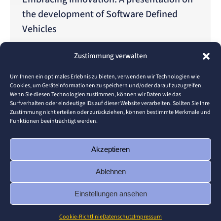
the development of Software Defined
Vehicles
Berichte
Von
Erik Petsch
19. Januar 2024
Zustimmung verwalten
Profound Insights on Innovation Dr. Jörg Sasse
delivered a captivating presentation at Hochschule
Um Ihnen ein optimales Erlebnis zu bieten, verwenden wir Technologien wie
Cookies, um Geräteinformationen zu speichern und/oder darauf zuzugreifen.
Pforzheim, engaging an audience of 18 individuals
Wenn Sie diesen Technologien zustimmen, können wir Daten wie das
with his profound insights on developing
Surfverhalten oder eindeutige IDs auf dieser Website verarbeiten. Sollten Sie Ihre
Zustimmung nicht erteilen oder zurückziehen, können bestimmte Merkmale und
innovative products and services at MHP. The
Funktionen beeinträchtigt werden.
presentation by Dr. Sasse took place as part of the
Consulting Course lectureled by Holger Bernad and
Akzeptieren
Patrick Marberer. As an associated…
Ablehnen
Einstellungen ansehen
© 2026 Pforzheim University
Cookie-Richtlinie
Datenschutz
Impressum
Footer