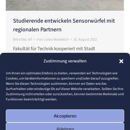
Studierende entwickeln Sensorwürfel mit
regionalen Partnern
Berichte
,
IoT
Von
Lukas Waidelich
10. August 2022
Fakultät für Technik kooperiert mit Stadt
Pforzheim, Stadtwerken Pforzheim und WSP Unter
Zustimmung verwalten
dem Oberbegriff Smart City wird die intelligente,
vernetzte und ressourceneffiziente Stadt der
Um Ihnen ein optimales Erlebnis zu bieten, verwenden wir Technologien wie
Cookies, um Geräteinformationen zu speichern und/oder darauf zuzugreifen.
Zukunft subsummiert. Ziel ist es, das Leben in der
Wenn Sie diesen Technologien zustimmen, können wir Daten wie das
Stadt noch lebenswerter zu gestalten.
Surfverhalten oder eindeutige IDs auf dieser Website verarbeiten. Sollten Sie Ihre
Zustimmung nicht erteilen oder zurückziehen, können bestimmte Merkmale und
Beispielsweise unterstützen datenbasierte Services
Funktionen beeinträchtigt werden.
die Reduktion des Verkehrsaufkommens durch
optimiertes Routing oder es können Wetterextreme
Akzeptieren
durch Aggregation…
Ablehnen