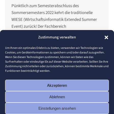
Pünktlich zum Semesterabschluss des
Sommersemesters 2022 kehrt die traditionelle
WIESE (WIrtschaftsinformatik Extended Summer
Event) zurück! Der Fachbereich
Wirtschaftsinformatik um die Studiengänge
Zustimmung verwalten
Business Administration/Digital Enterprise
Management (BDEM), Wirtschaftsinformatik –
Um Ihnen ein optimales Erlebnis zu bieten, verwenden wir Technologien wie
Cookies, um Geräteinformationen zu speichern und/oder darauf zuzugreifen.
Management & IT (BWMI), Master Information
Wenn Sie diesen Technologien zustimmen, können wir Daten wie das
Systems (MIS) organisiert das Event. Feiert mit
Surfverhalten oder eindeutige IDs auf dieser Website verarbeiten. Sollten Sie Ihre
Zustimmung nicht erteilen oder zurückziehen, können bestimmte Merkmale und
euren Kommilitonen/Kommilitoninnen und den
Funktionen beeinträchtigt werden.
Professoren den wohlverdienten
Semesterabschluss und kommt in gemütlicher
Akzeptieren
Atmosphäre zusammen.…
Ablehnen
Einstellungen ansehen