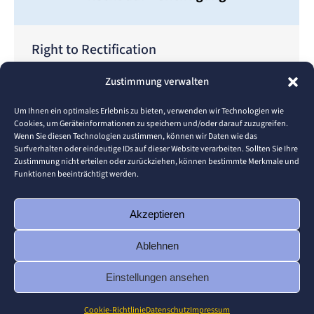
Right to Rectification
Datenschutzmuster
,
Rechte der betroffenen Person
Zustimmung verwalten
Von
Lukas Waidelich
11. August 2023
GDPR Requirements The data subject has the right
Um Ihnen ein optimales Erlebnis zu bieten, verwenden wir Technologien wie
Cookies, um Geräteinformationen zu speichern und/oder darauf zuzugreifen.
to obtain from the controller the rectification
Wenn Sie diesen Technologien zustimmen, können wir Daten wie das
without delay of incomplete or inaccurate personal
Surfverhalten oder eindeutige IDs auf dieser Website verarbeiten. Sollten Sie Ihre
Zustimmung nicht erteilen oder zurückziehen, können bestimmte Merkmale und
data concerning him or her (Article 16). Resulting
Funktionen beeinträchtigt werden.
Challenge The user must be able to request that his
or her personal data be rectified or completed. In
Akzeptieren
order to provide such a function,…
Ablehnen
Einstellungen ansehen
© 2026 Pforzheim University
Cookie-Richtlinie
Datenschutz
Impressum