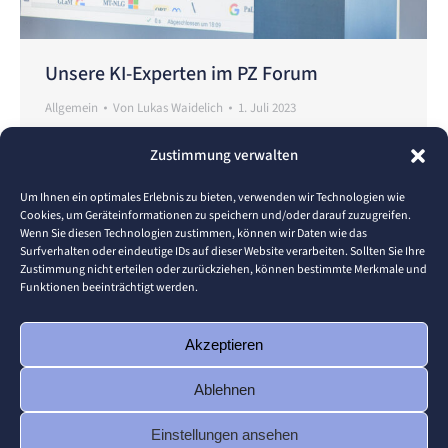
Unsere KI-Experten im PZ Forum
Allgemein
Von
Lukas Waidelich
1. Juli 2023
Unsere Professoren Dr. Bernhard Kölmel und Dr.
Zustimmung verwalten
Thomas Schuster haben in Zusammenarbeit mit
WirtschaftsKraft.de und der Wirtschaftsförderung
Um Ihnen ein optimales Erlebnis zu bieten, verwenden wir Technologien wie
Cookies, um Geräteinformationen zu speichern und/oder darauf zuzugreifen.
Nordschwarzwald (WFG) über künstliche Intelligenz
Wenn Sie diesen Technologien zustimmen, können wir Daten wie das
(KI) und die Vorteile des KI-Programms ChatGPT
Surfverhalten oder eindeutige IDs auf dieser Website verarbeiten. Sollten Sie Ihre
Zustimmung nicht erteilen oder zurückziehen, können bestimmte Merkmale und
am 28.Juni 2023 im PZ Forum für Unternehmen
Funktionen beeinträchtigt werden.
gesprochen. Kölmel betonte das schnelle
Wachstum von ChatGPT mit über 100 Millionen
Akzeptieren
Nutzern weltweit in nur zwei Monaten.…
Ablehnen
Einstellungen ansehen