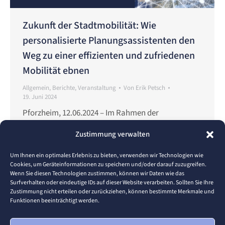
Zukunft der Stadtmobilität: Wie
personalisierte Planungsassistenten den
Weg zu einer effizienten und zufriedenen
Mobilität ebnen
Allgemein
,
Berichte
,
Veranstaltung
Von
Erik Petsch
19. Juni 2024
Pforzheim, 12.06.2024 – Im Rahmen der
Vorlesungsreihe „Ringvorlesung Digitalisierung“ an
Zustimmung verwalten
der Hochschule Pforzheim hielt Alexandra Wins am
11.06.2024 einen spannenden Vortrag über die
Um Ihnen ein optimales Erlebnis zu bieten, verwenden wir Technologien wie
Cookies, um Geräteinformationen zu speichern und/oder darauf zuzugreifen.
Bedeutung der individuellen Mobilität für das
Wenn Sie diesen Technologien zustimmen, können wir Daten wie das
gesellschaftliche Wohlbefinden und die
Surfverhalten oder eindeutige IDs auf dieser Website verarbeiten. Sollten Sie Ihre
Zustimmung nicht erteilen oder zurückziehen, können bestimmte Merkmale und
Vereinbarkeit von Beruf und Familie. Sie betonte,
Funktionen beeinträchtigt werden.
dass gerade in urbanen Gebieten der multimodale
Verkehr eine kosteneffiziente und zeitsparende