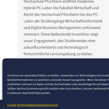
Hochschule Pforzheim eröffnet modernes
Hybrid-PC-Labor Die Fakultät Wirtschaft und
Recht der Hochschule Pforzheim hat das PC-
Labor der Studiengänge Wirtschaftsinformatik
und Digital Business Management umfassend
renoviert. Diese bedeutende Investition zeigt
unser Engagement, den Studierenden eine
zukunftsorientierte und technologisch
fortschrittliche Lernumgebung zu bieten.
Umfassende Renovierung und Investition Für
euch haben wir…
Um Ihnen ein optimales Erlebnis zu bieten, verwenden wir Technologien wie Cook
Geräteinformationen zu speichern und/oder darauf zuzugreifen. Wenn Sie diesen 
zustimmen, können wir Daten wie das Surfverhalten oder eindeutige IDs auf dieser
Sollten Sie Ihre Zustimmung nicht erteilen oder zurückziehen, können bestimmte
Funktionen beeinträchtigt werden.
Cookie-Richtlinie
Datenschutz
Impressum
© 2026 Pforzheim University