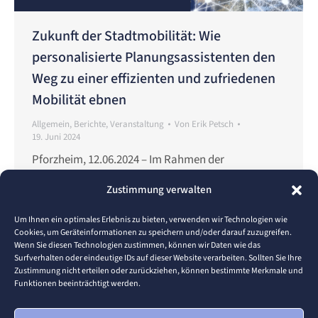
Zukunft der Stadtmobilität: Wie
personalisierte Planungsassistenten den
Weg zu einer effizienten und zufriedenen
Mobilität ebnen
Allgemein
,
Berichte
,
Veranstaltung
Von
Erik Petsch
19. Juni 2024
Pforzheim, 12.06.2024 – Im Rahmen der
Vorlesungsreihe „Ringvorlesung Digitalisierung“ an
Zustimmung verwalten
der Hochschule Pforzheim hielt Alexandra Wins am
11.06.2024 einen spannenden Vortrag über die
Um Ihnen ein optimales Erlebnis zu bieten, verwenden wir Technologien wie
Cookies, um Geräteinformationen zu speichern und/oder darauf zuzugreifen.
Bedeutung der individuellen Mobilität für das
Wenn Sie diesen Technologien zustimmen, können wir Daten wie das
gesellschaftliche Wohlbefinden und die
Surfverhalten oder eindeutige IDs auf dieser Website verarbeiten. Sollten Sie Ihre
Zustimmung nicht erteilen oder zurückziehen, können bestimmte Merkmale und
Vereinbarkeit von Beruf und Familie. Sie betonte,
Funktionen beeinträchtigt werden.
dass gerade in urbanen Gebieten der multimodale
Verkehr eine kosteneffiziente und zeitsparende