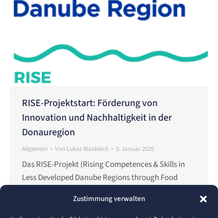
RISE-Projektstart: Förderung von
Innovation und Nachhaltigkeit in der
Donauregion
Allgemein
Von
Lukas Waidelich
9. Januar 2025
Das RISE-Projekt (Rising Competences & Skills in
Less Developed Danube Regions through Food
Sector Cross-Topic Innovations) zielt darauf ab, die
Zustimmung verwalten
Innovationsfähigkeit und Wettbewerbsfähigkeit
von kleinen und mittleren Unternehmen (KMU) im