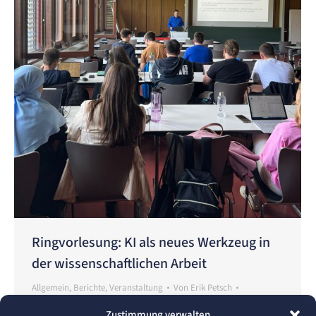
Ringvorlesung: KI als neues Werkzeug in
der wissenschaftlichen Arbeit
Allgemein
,
Berichte
,
Veranstaltung
Von
Erik Petsch
19. Juni 2024
Zustimmung verwalten