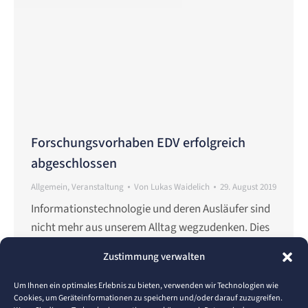
Forschungsvorhaben EDV erfolgreich
abgeschlossen
Allgemein
,
Veranstaltung
Von
Lukas Waidelich
29. August 2019
Informationstechnologie und deren Ausläufer sind
nicht mehr aus unserem Alltag wegzudenken. Dies
betrifft sowohl den geschäftlichen als auch den
Zustimmung verwalten
privaten Bereich, die Auswirkungen der
Digitalisierung bestimmten den öffentlichen
Um Ihnen ein optimales Erlebnis zu bieten, verwenden wir Technologien wie
Cookies, um Geräteinformationen zu speichern und/oder darauf zuzugreifen.
Diskurs. Viele Neuerungen erleichtern unseren