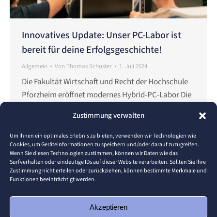
Innovatives Update: Unser PC-Labor ist
bereit für deine Erfolgsgeschichte!
Allgemein
Von
Thomas Schuster
1. Juli 2024
Die Fakultät Wirtschaft und Recht der Hochschule
Pforzheim eröffnet modernes Hybrid-PC-Labor Die
Fakultät Wirtschaft und Recht der Hochschule
Zustimmung verwalten
Pforzheim hat das PC-Labor der Studiengänge
Wirtschaftsinformatik und Digital Business
Um Ihnen ein optimales Erlebnis zu bieten, verwenden wir Technologien wie
Cookies, um Geräteinformationen zu speichern und/oder darauf zuzugreifen.
Management umfassend renoviert. Diese
Wenn Sie diesen Technologien zustimmen, können wir Daten wie das
bedeutende Investition zeigt unser Engagement,
Surfverhalten oder eindeutige IDs auf dieser Website verarbeiten. Sollten Sie Ihre
Zustimmung nicht erteilen oder zurückziehen, können bestimmte Merkmale und
den Studierenden eine zukunftsorientierte und
Funktionen beeinträchtigt werden.
technologisch fortschrittliche Lernumgebung zu
bieten. Umfassende Renovierung und Investition
Akzeptieren
Für euch haben wir…