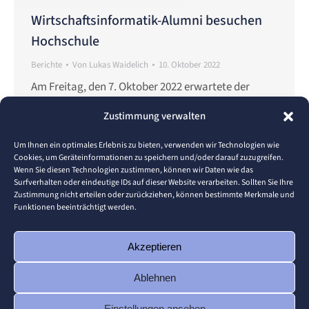
Wirtschaftsinformatik-Alumni besuchen
Hochschule
Berichte
Von
Lukas Waidelich
10. Oktober 2022
Am Freitag, den 7. Oktober 2022 erwartete der
Fachbereich Wirtschaftsinformatik besonderen
Zustimmung verwalten
Besuch. Die beiden Professoren Dr. Joachim
Schuler und Dr. Thomas Schuster sowie der
Um Ihnen ein optimales Erlebnis zu bieten, verwenden wir Technologien wie
Cookies, um Geräteinformationen zu speichern und/oder darauf zuzugreifen.
Wissenschaftliche Mitarbeiter Lukas Waidelich
Wenn Sie diesen Technologien zustimmen, können wir Daten wie das
begrüßten 13 Alumni der Wirtschaftsinformatik an
Surfverhalten oder eindeutige IDs auf dieser Website verarbeiten. Sollten Sie Ihre
Zustimmung nicht erteilen oder zurückziehen, können bestimmte Merkmale und
der Hochschule Pforzheim (HS PF).
Funktionen beeinträchtigt werden.
Erwähnenswert, alle AbsolventInnen haben den
Abschluss vor der Jahrtausendwende erlangt.
Akzeptieren
Einige waren in der Zwischenzeit zu…
Ablehnen
Einstellungen ansehen