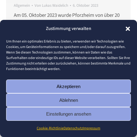
Allgemein
Von
Lukas Waidelich
6. Oktober 2023
Am 05. Oktober 2023 wurde Pforzheim von über 20
aufgeregten Studierenden des Studiengangs
Zustimmung verwalten
Digital Enterprise Management (BDEM) in einem
ganz besonderen Licht gesehen. An diesem Tag
Um Ihnen ein optimales Erlebnis zu bieten, verwenden wir Technologien wie
Cookies, um Geräteinformationen zu speichern und/oder darauf zuzugreifen.
fand der traditionelle Goldstadtwalk mit den
Wenn Sie diesen Technologien zustimmen, können wir Daten wie das
Newies statt, der gleichzeitig den Semesterstart
Surfverhalten oder eindeutige IDs auf dieser Website verarbeiten. Sollten Sie Ihre
Zustimmung nicht erteilen oder zurückziehen, können bestimmte Merkmale und
markiert. Der Goldstadtwalk ist mehr als nur eine
Funktionen beeinträchtigt werden.
Stadtführung. Er ist eine Gelegenheit für unsere
neuen Studierenden,…
Akzeptieren
Ablehnen
Einstellungen ansehen
© 2026 Pforzheim University
Footer
Cookie-Richtlinie
Datenschutz
Impressum