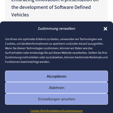
the development of Software Defined
Vehicles
Berichte
Von
Erik Petsch
19. Januar 2024
Zustimmung verwalten
Profound Insights on Innovation Dr. Jörg Sasse
delivered a captivating presentation at Hochschule
Um Ihnen ein optimales Erlebnis zu bieten, verwenden wir Technologien wie
Cookies, um Geräteinformationen zu speichern und/oder darauf zuzugreifen.
Pforzheim, engaging an audience of 18 individuals
Wenn Sie diesen Technologien zustimmen, können wir Daten wie das
with his profound insights on developing
Surfverhalten oder eindeutige IDs auf dieser Website verarbeiten. Sollten Sie Ihre
Zustimmung nicht erteilen oder zurückziehen, können bestimmte Merkmale und
innovative products and services at MHP. The
Funktionen beeinträchtigt werden.
presentation by Dr. Sasse took place as part of the
Consulting Course lectureled by Holger Bernad and
Akzeptieren
Patrick Marberer. As an associated…
Ablehnen
Einstellungen ansehen
© 2026 Pforzheim University
Cookie-Richtlinie
Datenschutz
Impressum
Footer